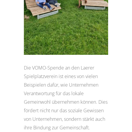
Die VOMO-Spende an den Laerer
Spielplatzverein ist eines von vielen
Beispielen dafür, wie Unternehmen
Verantwortung für das lokale
Gemeinwohl übernehmen können. Dies
fördert nicht nur das soziale Gewissen
von Unternehmen, sondern stärkt auch
ihre Bindung zur Gemeinschaft.